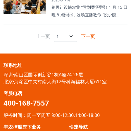
2026-01-14
盈利技术揭秘，王浩教你低投入高回
植户望而却步。王洪雨团队研发
万？ 你是否还在靠天吃饭，为病虫
正在成为AI深度落地的重要主战
别再让设施农业 “亏到哭”！1 月 15 日
报，1 月 15 日晚 8 点！
的 “调控催花技术”，通过精准调控槟
害、行情波动发愁？是否看着别人用
场。一、从“通用智能”到“行业智
晚 8 点，这场直播教你 “投少赚
榔树的
科技种出高产作物，自己却不知从何
能”：识农AI为何走出一条不同的
多”—— 王浩揭秘设施农业 5 大盈利技术
下手？2026 年，智慧农业的财富
路2025年的AI产业，关键词已经
+ 农膜选品秘诀【爆点开头：戳中
窗口正在打开，但只有读懂底层逻
上一页
下一页
从“参数规模”转向“场景深度”。相比通
你的 “投入痛点”】设施农业还在 “投 1
辑的人才能真正抓住机会。丰农
用模型的广泛能力，农业是一个
0 万赚 2 万”？大棚搭好却不知道种啥能卖
控股集团总农艺师王兴林将在「J9国际站
高度复杂、强地域差异、强经验
钱？农膜换了又换还是减产？1 月 15 日晚
登录 × 大丰收」直播间，凭借 30 年
依赖的行业。作物病害、气
8 点，J9国际站登录「细说农技」专
一线农业实战经验，为你层层揭开农
联系地址
候条件
场直播来了！特邀青州鲁冠内贸部经
业创富的核心真相。全程不讲空
深圳·南山区国际创新谷1栋A座24-26层
理王浩，用 “案例 + 技术 + 实
话套话，只给可落地、能实
北京·海淀区中关村南大街12号科海福林大厦611室
操”，帮你把设施农业的 “亏本账”
操的硬核干货 ——✅ 降本增收硬核
变成 “盈利账”！【爆点 1：“别
客服电话
方案：手把手教你用智能设备降低 3
人的大棚” 怎么年赚几十万？】直播
400-168-7557
0% 人工成本，靠精准种植实
第一弹：直接上 “赚钱案例”！王
浩会拆解真实农户的大棚盈利模
服务时间：周一至周五 9:00-12:30,14:00-18:00
式：从 “低成本大棚搭建” 到 “高利润
丰农控股旗下业务
快速导航
作物选品”，