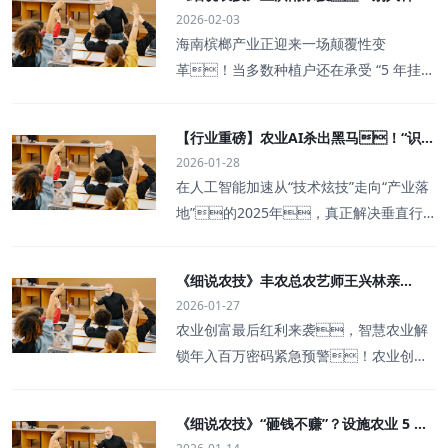
势「321 春种节」契机，重磅推出
更是我们以“科技助农，智启丰年”为
赛道？别再观望！3 月 5 日晚 8
2026-02-03
榔赚辛苦钱，他靠反季节技术年入百
《细说农技：春季土传病害防治攻
内核的年度实践。01、春种
点，J9国际站登录《细说农技》栏目
海南槟榔产业正迎来一场颠覆性变
万？2 月 5 日揭秘
略》公益直播课。特邀深耕一线十余
豪礼 · 全年底价真心回馈，温暖春耕
特邀丰农控股集团总农艺师王兴林，
革！当多数种植户还在承受 “5 年挂
年的作物管理专家周志勇主讲，
每一步｜百万补贴直击全年底价！这
带来《2026 最新农业政策深度解读》直
果、行情波动大” 的行业痛点
于 3 月 12 日晚 8 点准时开
个春天，不玩套路，只拼实在J9
播。这位深耕农业四十余年的资
时，三亚丽达植物科研公司总经理王
国际站登录 &大丰收联合投入百万元补
【行业重磅】农业AI杀出黑马！“识农
深专家，将结合 “十五五规划” 和一号
洪雨带领团队，研发出一套 “反季节
贴，把优惠“砸”进田间地头，让
2026-01-28
AI”入选2025百大AI产品榜，百万农
文件，为你拆解政策红利，手把
槟榔高产技术”，实现2.5 年提前挂
每一粒种子、每一次学习、每一
在人工智能加速从“技术炫技”走向“产业落
人的“掌上专家”如何炼成？
手教你精准获取补贴，挖掘隐藏
果、反季节果溢价 10 倍的惊人
份付出，都看得见回报！大丰收
地”的2025年，真正解决垂直行
的赚钱机会。一、政策背
成果，将彻底改写槟榔种植的财
农资专场全场满减｜有买有送｜冲榜送家
业痛点的产品，开始走到聚光灯
景：农业迎来黄金
富逻辑。2 月 5 日下午 5 点，王
电不是凑单游戏，是实打实的“买
下。近日，“2025年度百大AI产
洪雨将做客 “J9国际站登录” 直播间，
《细说农技》丰农总农艺师王兴林亲
得越多，省得越狠”！3月21日春
品”榜单正式发布。在众多通用大模型
首次公开这套能让种植户 “早投产、
2026-01-27
授：2026 智慧农业风口，1月29
种节当天｜满就送，大奖免费带回
与消费级应用的竞争中，深耕农
稳赚钱” 的黄金方案。核心爆点
农业创富最后红利来袭，智慧农业解
日晚 7 点教你抓住种地、管地、
家！买农资产品，除了折扣还有
业领域的垂直AI产品——识农AI成功
拆解1. 打破周期魔咒：从 5 年到 2.5
锁年入百万密码紧急预警！农业创
卖货新商机
机会享受品牌家电免费送购买农资冲击消
入选榜单（第71位），成为农业赛道
年，时间成本直接减半传统槟榔种植
富的最后一波红利来了！29日晚
费榜有机
极具代表性的产业级AI应用之
需要经历漫长的 5 年等待，期间
7 点，丰农总农艺师王兴林直播拆
一。这不仅是对识农AI技术路径
《细说农技》“砸钱不赚”？设施农业 5 大
投入的人力、资金成本让很多种
解：普通人如何靠智慧农业年入百
的认可，也标志着：农业，