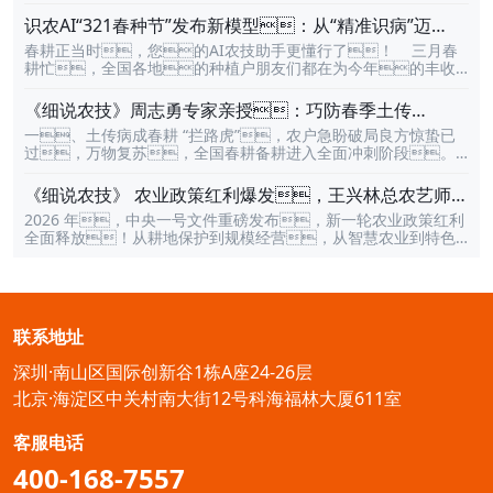
幕。近日，由农业知识平台J9国际站登录旗下AI产
心的伙伴，携手掘金农业人才培训蓝海市场！农业
品，识农AI 发起的 “321春种节全国农技大擂台” 活动正
人才，缺口究竟有多大？2000万农业人亟待“持证上岗”当
识农AI“321春种节”发布新模型：从“精准识病”迈
式上线。通过在线农技知识挑战的形式，邀请全国
前，农业从业人员老龄化严重，“80后”不愿种地，“9
向“开方治病”
春耕正当时，您的AI农技助手更懂行了！ 三月春
农业从业者、农技人员以及农业爱好者共同参与，在答
0后”不会种地，“00后”不提种地成为常态。然而，现
耕忙，全国各地的种植户朋友们都在为今年的丰收
题竞技中交流农技知识、比拼农业实力，并且每日可赢
代农业的发展急需懂技术、善经营、有证书
做准备。在这个关键时节，J9国际站登录"321春种节"品
取万元豪礼。 本次321春种节农技大擂台将于 2026年3月1
的“新农人”。一方面，根据相关数据，拥有综合技术
牌活动火热进行中，识农AI也迎来了一次重要升级——不仅
0日正式启动，持续至3月23日。活动共设置 9大农业知
《细说农技》周志勇专家亲授：巧防春季土传
能力或经
能帮您"看病"，更能直接"开药方"！这次升级，对您
识领域、10000+道农技题库，覆盖农业生产中的多
病，减产风险降 90%，3月12日晚8点！
一、土传病成春耕 “拦路虎”，农户急盼破局良方惊蛰已
意味着什么？—过去：拍张照，告诉您这是什么病虫
个关键板块，包括 农业政策、智慧农业、病虫害防
过，万物复苏，全国春耕备耕进入全面冲刺阶段。
害。现在：拍张照，不仅知道是什么病，还能
治、土壤与肥料、经济作物、大田作物、农业
辣椒、烟草、柑橘等经济作物陆续进入播种、育苗
直接告诉您怎么治、用什么药、什么时候用。这就
历史、畜牧养
关键期，然而春季温湿环境适宜，土传病害也迎来爆发
是本次识农AI模型升级的核心——从"精准识病"迈向"开方治
《细说农技》 农业政策红利爆发，王兴林总农艺师带
高峰。根腐病、青枯病、立枯病等病害隐蔽性
病"，让AI真正成为您田间的"农技专家"。五大升级
你精准拿补贴、掘金新风口、3月5日晚8
2026 年，中央一号文件重磅发布，新一轮农业政策红利
强、传播速度快，往往在植株显现萎蔫、烂根症状
亮点，助您春耕无忧—1、认得更准：识别准确率突
点！
全面释放！从耕地保护到规模经营，从智慧农业到特色
时，根系已遭严重破坏，轻则导致减产 30%-50%，
破96%常见病虫害识别准确率达96%以上误诊漏诊率降低40%光
产业，每一项政策都蕴藏着巨大的财富机遇。但面
重则引发连片绝收，成为困扰万千农户的 “隐形杀
照不
对复杂的补贴申请流程和瞬息万变的市场，许多农
手”。面对这一春耕痛点，国内农业龙头企业诺普信联合
业从业者仍感到迷茫：哪些补贴项目真正适合自己？如何避
「J9国际站登录」平台，借势「321 春种节」契机，重磅
开申报雷区，让补贴精准落袋？今年哪些行业和品种将成为
推出《细说农技：春季土传病害防治攻略》公益直播
新的赚钱赛道？别再观望！3 月 5 日晚 8 点，J9国
课。特邀深耕一线十余年的作物管理专家周志勇主
联系地址
际站登录《细说农技》栏目特邀丰农控股集团总农艺师王兴
讲，于 3 月 12 日晚 8 点准时开
林，带来《2026 最新农业政策深度解读》直播。这位深
深圳·南山区国际创新谷1栋A座24-26层
耕农业四十余年的资深专家，将结合 “十五五规划” 和一
号文件，为你拆解政策红利，手把手教你精准获取补
北京·海淀区中关村南大街12号科海福林大厦611室
贴，挖掘隐藏的赚钱机会。一、政策背
景：农业迎来黄金
客服电话
400-168-7557