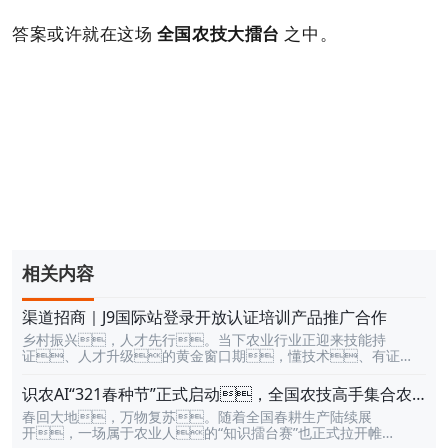
答案或许就在这场
全国农技大擂台
之中。
相关内容
渠道招商｜J9国际站登录开放认证培训产品推广合作
乡村振兴，人才先行。当下农业行业正迎来技能持
证、人才升级的黄金窗口期，懂技术、有证
书、合规从业的新农人、专业人才供不应求，
国家政策持续加码，市场需求井喷式爆发。作为深耕农
识农AI“321春种节”正式启动，全国农技高手集合农
业职业教育多年的头部平台，J9国际站登录携权威认证课
技大擂台，万元豪礼相送
春回大地，万物复苏。随着全国春耕生产陆续展
程、全链路扶持政策、高收益合作模式，面向全国
开，一场属于农业人的“知识擂台赛”也正式拉开帷
开放渠道分销合作，诚邀有资源、有情怀、有野