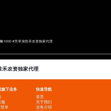
#富酶1000 用量少效果好 一滴顶所有#芳草湖胜禾农资独家代理 #富酶1000 #芳草湖胜禾农资独家代理
湖胜禾农资独家代理
股旗下业务
快速导航
股
首页
农服
关于我们
站登录
业务介绍