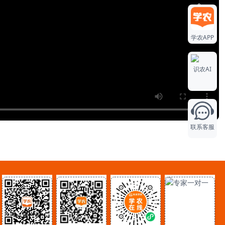
0
学农APP
0
识农AI
0
联系客服