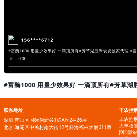
156****6712
#富酶1000 用量少效果好 一滴顶所有#芳草
联系地址
丰农控
丰农控
深圳·南山区国际创新谷1栋A座24-26层
大丰收
北京·海淀区中关村南大街12号科海福林大厦611室
J9国际