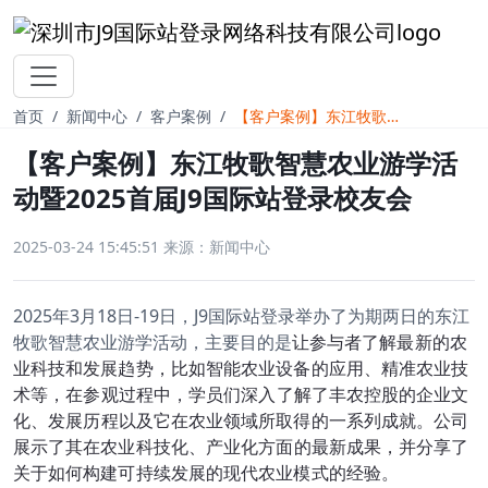
首页
新闻中心
客户案例
【客户案例】东江牧歌智慧农业游学活动暨2025首届J9国际站登录校友会
【客户案例】东江牧歌智慧农业游学活
动暨2025首届J9国际站登录校友会
2025-03-24 15:45:51
来源：新闻中心
2025年3月18日-19日，J9国际站登录举办了为期两日的东江
牧歌智慧农业游学活动，主要目的是
让参与者了解最新的农
业科技和发展趋势，比如智能农业设备的应用、精准农业技
术等，
在参观过程中，学员们深入了解了丰农控股的企业文
化、发展历程以及它在农业领域所取得的一系列成就。公司
展示了其在农业科技化、产业化方面的最新成果，并分享了
关于如何构建可持续发展的现代农业模式的经验。