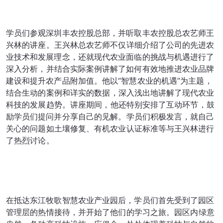
学员们参观深圳丰农控股总部，并听取丰农控股总农艺师王
兴林的讲座。
王兴林总农艺师不仅详细介绍了公司的先进农
业技术和发展理念，还就现代农业面临的挑战与机遇进行了
深入分析，并结合实际案例讲解了如何有效地推进农业品牌
建设和提升农产品附加值。
他以“智慧农业的机遇”为主题，
结合生动的案例和详实的数据，深入浅出地讲解了现代农业
科技的发展趋势。讲座期间，他还特别安排了互动环节，鼓
励学员们提问并分享自己的见解。学员们积极发言，就自己
关心的问题如土壤修复、有机农业认证标准等与王兴林进行
了热烈讨论。
在抵达东江牧歌智慧农业产业园后，学员们首先受到了园区
管理层的热情接待，并开始了他们的学习之旅。园区内绿意