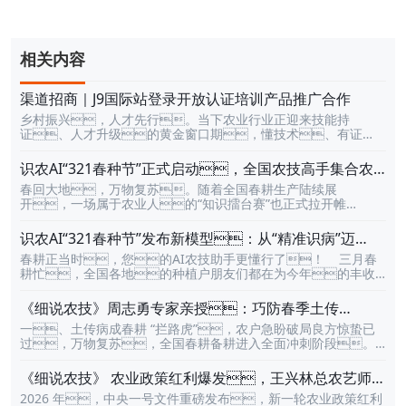
相关内容
渠道招商｜J9国际站登录开放认证培训产品推广合作
乡村振兴，人才先行。当下农业行业正迎来技能持
证、人才升级的黄金窗口期，懂技术、有证
书、合规从业的新农人、专业人才供不应求，
国家政策持续加码，市场需求井喷式爆发。作为深耕农
识农AI“321春种节”正式启动，全国农技高手集合农
业职业教育多年的头部平台，J9国际站登录携权威认证课
技大擂台，万元豪礼相送
春回大地，万物复苏。随着全国春耕生产陆续展
程、全链路扶持政策、高收益合作模式，面向全国
开，一场属于农业人的“知识擂台赛”也正式拉开帷
开放渠道分销合作，诚邀有资源、有情怀、有野
幕。近日，由农业知识平台J9国际站登录旗下AI产
心的伙伴，携手掘金农业人才培训蓝海市场！农业
品，识农AI 发起的 “321春种节全国农技大擂台” 活动正
人才，缺口究竟有多大？2000万农业人亟待“持证上岗”当
识农AI“321春种节”发布新模型：从“精准识病”迈
式上线。通过在线农技知识挑战的形式，邀请全国
前，农业从业人员老龄化严重，“80后”不愿种地，“9
向“开方治病”
春耕正当时，您的AI农技助手更懂行了！ 三月春
农业从业者、农技人员以及农业爱好者共同参与，在答
0后”不会种地，“00后”不提种地成为常态。然而，现
耕忙，全国各地的种植户朋友们都在为今年的丰收
题竞技中交流农技知识、比拼农业实力，并且每日可赢
代农业的发展急需懂技术、善经营、有证书
做准备。在这个关键时节，J9国际站登录"321春种节"品
取万元豪礼。 本次321春种节农技大擂台将于 2026年3月1
的“新农人”。一方面，根据相关数据，拥有综合技术
牌活动火热进行中，识农AI也迎来了一次重要升级——不仅
0日正式启动，持续至3月23日。活动共设置 9大农业知
《细说农技》周志勇专家亲授：巧防春季土传
能力或经
能帮您"看病"，更能直接"开药方"！这次升级，对您
识领域、10000+道农技题库，覆盖农业生产中的多
病，减产风险降 90%，3月12日晚8点！
一、土传病成春耕 “拦路虎”，农户急盼破局良方惊蛰已
意味着什么？—过去：拍张照，告诉您这是什么病虫
个关键板块，包括 农业政策、智慧农业、病虫害防
过，万物复苏，全国春耕备耕进入全面冲刺阶段。
害。现在：拍张照，不仅知道是什么病，还能
治、土壤与肥料、经济作物、大田作物、农业
辣椒、烟草、柑橘等经济作物陆续进入播种、育苗
直接告诉您怎么治、用什么药、什么时候用。这就
历史、畜牧养
关键期，然而春季温湿环境适宜，土传病害也迎来爆发
是本次识农AI模型升级的核心——从"精准识病"迈向"开方治
《细说农技》 农业政策红利爆发，王兴林总农艺师带
高峰。根腐病、青枯病、立枯病等病害隐蔽性
病"，让AI真正成为您田间的"农技专家"。五大升级
你精准拿补贴、掘金新风口、3月5日晚8
2026 年，中央一号文件重磅发布，新一轮农业政策红利
强、传播速度快，往往在植株显现萎蔫、烂根症状
亮点，助您春耕无忧—1、认得更准：识别准确率突